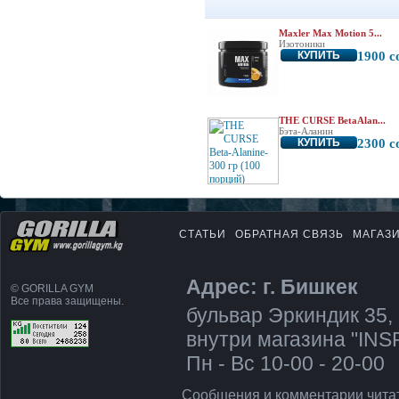
Maxler Max Motion 5...
Изотоники
КУПИТЬ
1900 с
THE CURSE BetaAlan...
Бэта-Аланин
КУПИТЬ
2300 с
СТАТЬИ
ОБРАТНАЯ СВЯЗЬ
МАГАЗ
Адрес: г. Бишкек
© GORILLA GYM
Все права защищены.
бульвар Эркиндик 35, 
внутри магазина "IN
Пн - Вс 10-00 - 20-00
Сообщения и комментарии чита