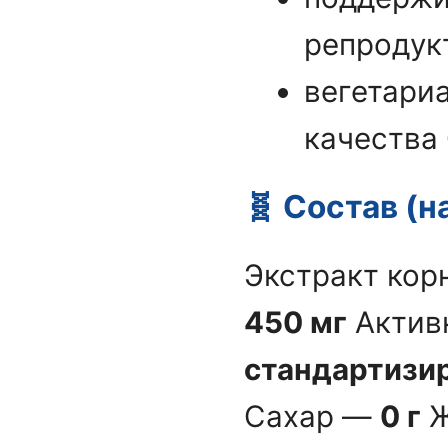
репродук
вегетари
качества
🧬 Состав (н
Экстракт корн
450 мг
Актив
стандартизи
Сахар —
0 г
Ж