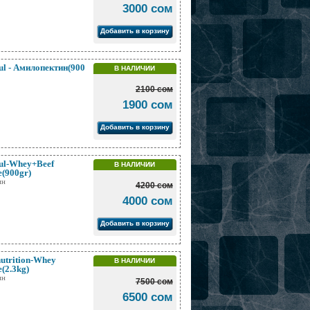
3000 сом
Добавить в корзину
ul - Амилопектин(900
В НАЛИЧИИ
2100 сом
1900 сом
Добавить в корзину
ul-Whey+Beef
В НАЛИЧИИ
e(900gr)
ин
4200 сом
4000 сом
Добавить в корзину
nutrition-Whey
В НАЛИЧИИ
e(2.3kg)
ин
7500 сом
6500 сом