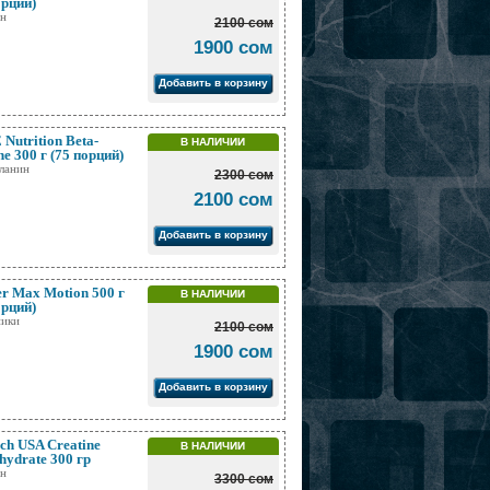
орций)
ин
2100 сом
1900 сом
Добавить в корзину
Nutrition Beta-
В НАЛИЧИИ
ne 300 г (75 порций)
ланин
2300 сом
2100 сом
Добавить в корзину
r Max Motion 500 г
В НАЛИЧИИ
орций)
ники
2100 сом
1900 сом
Добавить в корзину
ch USA Creatine
В НАЛИЧИИ
ydrate 300 гр
ин
3300 сом