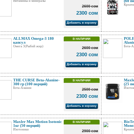
(60 п
Витамины и минералы
Креат
2600 сом
2300 сом
Добавить в корзину
ALLMAX Omega-3 180
POLE 
В НАЛИЧИИ
капсул
Alani
Омега 3(Рыбий жир)
Бэта-А
2600 сом
2300 сом
Добавить в корзину
THE CURSE Beta-Alanine-
Maxle
В НАЛИЧИИ
300 гр (100 порций)
(25 п
Бэта-Аланин
Изото
2500 сом
2300 сом
Добавить в корзину
Maxler Max Motion Isotonic
BioTe
В НАЛИЧИИ
1кг (50 порций)
Monoh
Изотоники
Креат
2900 сом