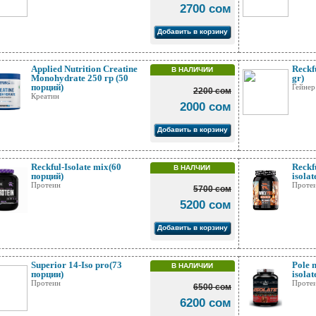
2700 сом
Добавить в корзину
Applied Nutrition Creatine
Reckf
В НАЛИЧИИ
Monohydrate 250 гр (50
gr)
порций)
Гейнер
2200 сом
Креатин
2000 сом
Добавить в корзину
Reckful-Isolate mix(60
Reckf
В НАЛЧИИ
порций)
isolat
Протеин
Проте
5700 сом
5200 сом
Добавить в корзину
Superior 14-Iso pro(73
Pole 
В НАЛИЧИИ
порции)
isolat
Протеин
Проте
6500 сом
6200 сом