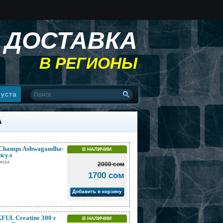
ДОСТАВКА
В РЕГИОНЫ
пуста
А
Champs Ashwagandha-
В НАЛИЧИИ
псул
анда
2000 сом
1700 сом
Добавить в корзину
UL Creatine 300 г
В НАЛИЧИИ