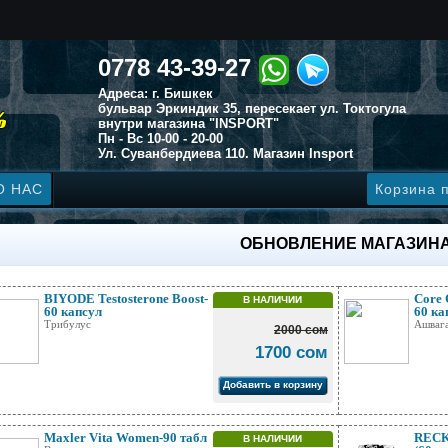
0778 43-39-27
Адреса: г. Бишкек
бульвар Эркиндик 35, пересекает ул. Токтогула
внутри магазина "INSPORT"
Пн - Вс 10-00 - 20-00
Ул. Суванбердиева 110. Магазин Insport
О НАС
Корзина 
ОБНОВЛЕНИЕ МАГАЗИН
BIYODE Testosterone Boost-
Core 
В НАЛИЧИИ
60 капсул
60 ка
Трибулус
Ашваг
2000 сом
1700 сом
Добавить в корзину
Maxler Vita Women-90 табл
RECKF
В НАЛИЧИИ