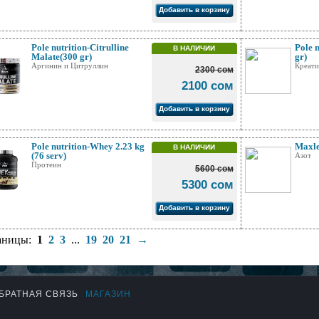
Добавить в корзину
Pole nutrition-Citrulline
Pole 
В НАЛИЧИИ
Malate(300 gr)
gr)
Аргинин и Цитруллин
Креат
2300 сом
2100 сом
Добавить в корзину
Pole nutrition-Whey 2.23 kg
Maxle
В НАЛИЧИИ
(76 serv)
Азот
Протеин
5600 сом
5300 сом
Добавить в корзину
аницы:
1
2
3
...
19
20
21
→
БРАТНАЯ СВЯЗЬ
МАГАЗИН