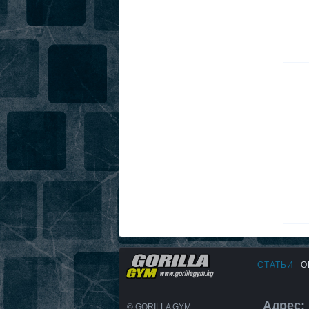
СТАТЬИ
О
Адрес: 
© GORILLA GYM