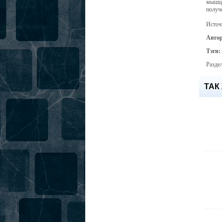
мышца
получ
Источ
Авто
Тэги:
Разде
ТАК