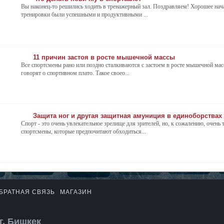
Вы наконец-то решились ходить в тренажерный зал. Поздравляем! Хорошее нача
тренировки были успешными и продуктивными ...
11 причин застоя в росте мышечной массы
Все спортсмены рано или поздно сталкиваются с застоем в росте мышечной масс
говорят о спортивном плато. Такое своео...
Защита ног и другая защитная амуниция в единоборствах
Спорт - это очень увлекательное зрелище для зрителей, но, к сожалению, очень 
спортсмены, которые предпочитают обходиться...
БРАТНАЯ СВЯЗЬ
МАГАЗИН
г. Бишкек