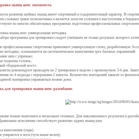
ровка мышц шеи: значимость
мость развития шейных мышц имеет спортивный и оздоровительный характер. В спорт
ать сложных травм позвоночника и является залогом успешного выступления в борцовс
тствуют во многих обязательных программах подготовки профессиональных спортсмено
ровка мышц шеи: универсальная методика
ыборе программы для тренировки следует учитывать не только результат, которого хотит
е профессиональные спортсмены применяют универсальную схему, разработанную Асс
сно методике, основывается на систематическом выполнении трех базовых упражнений:
бание шеи с упряжью;
ые подъемы головы;
ный «борцовский мост».
алисты рекомендуют проводить по 2 тренировки в неделю с промежутком 3-4 дня. Занят
нения по 4 подхода с перерывами 2 минуты. Количество повторений зависит от физичес
одимой экипировки упражняться можно дома.
ь для тренировки мышц шеи: разгибание
нение можно выполнять в нескольких техниках. Для максимального результата в разги
Правильное исполнение способствует развитию задних мышц шеи.
ка выполнения (сидя):
и упираются в ноги (чуть выше колен);