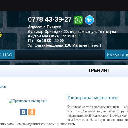
0778 43-39-27
Адреса: г. Бишкек
бульвар Эркиндик 35, пересекает ул. Токтогула
внутри магазина "INSPORT"
Пн - Вс 10-00 - 20-00
Ул. Суванбердиева 110. Магазин Insport
О НАС
Корзина 
ТРЕНИНГ
атьи
Тренировка мышц шеи
Комплексная тренировка мышц шеи — обяз
всего тела. Упражнения для шейных груп
предварительной подготовки. Прежде чем
позаботиться о сбалансированном питании 
дить дома, Вам понадобится специальный инвентарь.