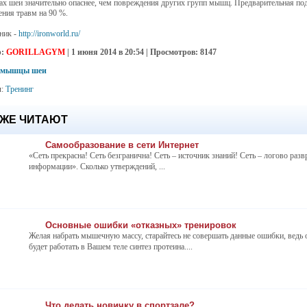
х шеи значительно опаснее, чем повреждения других групп мышц. Предварительная под
ения травм на 90 %.
ник -
http://ironworld.ru/
р:
GORILLAGYM
| 1 июня 2014 в 20:54 |
Просмотров: 8147
мышцы шеи
л:
Тренинг
 ЖЕ ЧИТАЮТ
Самообразование в сети Интернет
«Сеть прекрасна! Сеть безгранична! Сеть – источник знаний! Сеть – логово раз
информации». Сколько утверждений, ...
Основные ошибки «отказных» тренировок
Желая набрать мышечную массу, старайтесь не совершать данные ошибки, ведь о
будет работать в Вашем теле синтез протеина....
Что делать новичку в спортзале?