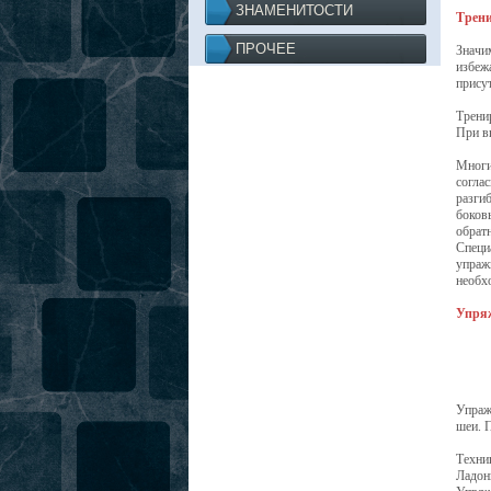
ЗНАМЕНИТОСТИ
Трени
ПРОЧЕЕ
Значи
избеж
прису
Трени
При в
Многи
согла
разги
боков
обрат
Специ
упраж
необх
Упряж
Упраж
шеи. 
Техни
Ладон