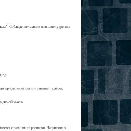
ежа". Соблюдение техники позволяет укрепить
ере прибавления сил и улучшения техники,
едующей схеме:
нается с разминки и растяжки. Нарушения в