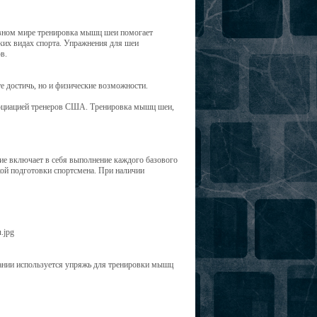
ивном мире тренировка мышц шеи помогает
ких видах спорта. Упражнения для шеи
в.
е достичь, но и физические возможности.
оциацией тренеров США. Тренировка мышц шеи,
ие включает в себя выполнение каждого базового
кой подготовки спортсмена. При наличии
бании используется упряжь для тренировки мышц