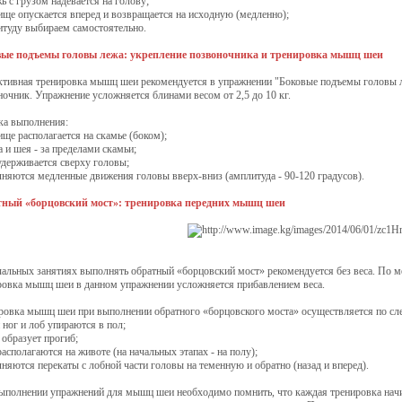
ь с грузом надевается на голову;
ище опускается вперед и возвращается на исходную (медленно);
туду выбираем самостоятельно.
ые подъемы головы лежа: укрепление позвоночника и тренировка мышц шеи
тивная тренировка мышц шеи рекомендуется в упражнении "Боковые подъемы головы л
ночник. Упражнение усложняется блинами весом от 2,5 до 10 кг.
ка выполнения:
ще располагается на скамье (боком);
 и шея - за пределами скамьи;
удерживается сверху головы;
няются медленные движения головы вверх-вниз (амплитуда - 90-120 градусов).
ный «борцовский мост»: тренировка передних мышц шеи
чальных занятиях выполнять обратный «борцовский мост» рекомендуется без веса. По м
ровка мышц шеи в данном упражнении усложняется прибавлением веса.
ровка мышц шеи при выполнении обратного «борцовского моста» осуществляется по сл
 ног и лоб упираются в пол;
 образует прогиб;
асполагаются на животе (на начальных этапах - на полу);
няются перекаты с лобной части головы на теменную и обратно (назад и вперед).
ыполнении упражнений для мышц шеи необходимо помнить, что каждая тренировка начи