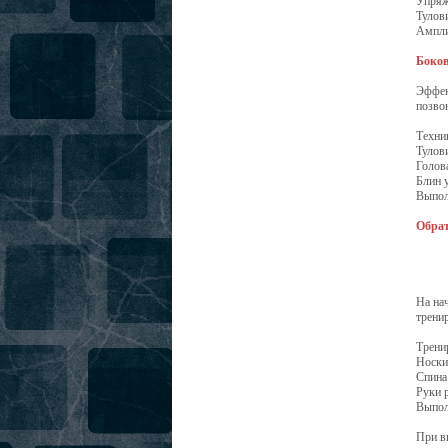
Упряж
Тулов
Ампли
Боков
Эффек
позво
Техни
Тулови
Голова
Блин 
Выпол
Обрат
На на
трени
Трени
Носки
Спина
Руки р
Выпол
При в