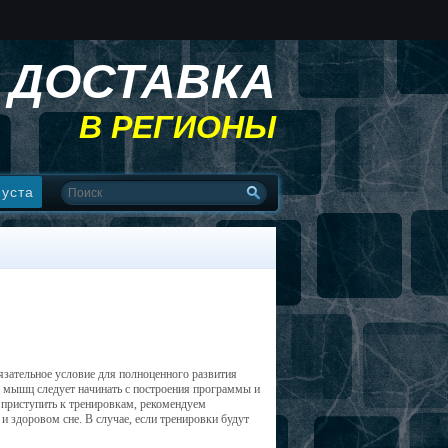
ДОСТАВКА
В РЕГИОНЫ
пуста
ательное условие для полноценного развития
п мышц следует начинать с построения программы и
 приступить к тренировкам, рекомендуем
и здоровом сне. В случае, если тренировки будут