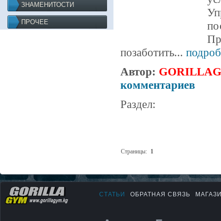
ЗНАМЕНИТОСТИ
Уп
ПРОЧЕЕ
по
Пр
позаботить...
подроб
Автор:
GORILLA
комментариев
Раздел:
Страницы:
1
СТАТЬИ
ОБРАТНАЯ СВЯЗЬ
МАГАЗ