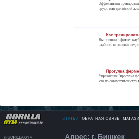
Эффективная тренировка 
груди, или армейский жи
Как тренироват
Вы пришли в фитнес клуб 
слабость вызванная недое
Прогулка ферме
Упражнение "прогулка фе
что по совместительству 
СТАТЬИ
ОБРАТНАЯ СВЯЗЬ
МАГАЗ
Адрес: г. Бишкек
© GORILLA GYM