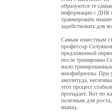
образуются те самы
информации с ДНК к
травмировать мышеч
задействовать для м
Самым известным сто
профессор Селуянов
предложенной перво
после тренировки С
мало тренированных 
миофибриллы. При у
амплитуда, негативы
этот процесс стабил
пропадает. Вот по к
полезным для роста
мышц.