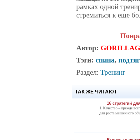
рамках одной трени
стремиться к еще б
Понра
Автор:
GORILLA
Тэги:
спина
,
подтяг
Раздел:
Тренинг
ТАК ЖЕ ЧИТАЮТ
16 стратегий д
1. Качество – прежде вс
для роста мышечного объе
Выпады с ганте