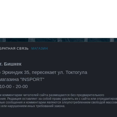
БРАТНАЯ СВЯЗЬ
МАГАЗИН
г. Бишкек
 Эркиндик 35, пересекает ул. Токтогула
магазина "INSPORT"
10-00 - 20-00
 комментарии читателей сайта размещаются без предварительного
ния. Редакция оставляет за собой право удалить их с сайта или отредактиров
ные сообщения и комментарии являются злоупотреблением свободой массов
 или нарушением иных требований закона.