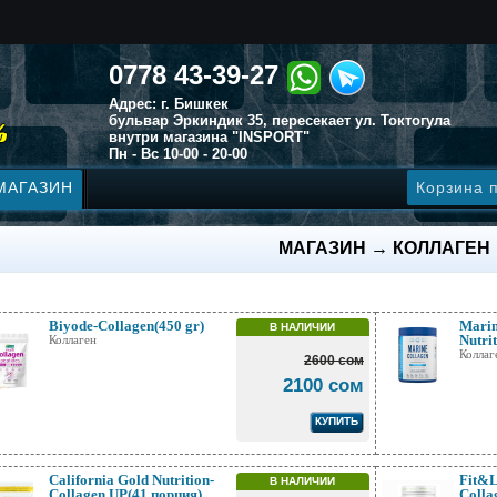
0778 43-39-27
Адрес: г. Бишкек
бульвар Эркиндик 35, пересекает ул. Токтогула
внутри магазина "INSPORT"
Пн - Вс 10-00 - 20-00
МАГАЗИН
Корзина 
МАГАЗИН → КОЛЛАГЕН
Biyode-Collagen(450 gr)
Marin
В НАЛИЧИИ
Nutri
Коллаген
Коллаг
2600 сом
2100 сом
КУПИТЬ
California Gold Nutrition-
Fit&L
В НАЛИЧИИ
Collagen UP(41 порция)
Colla