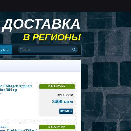
ДОСТАВКА
В РЕГИОНЫ
пуста
e Collagen Applied
В НАЛИЧИИ
tion 300 гр
ен
3600 сом
3400 сом
КУПИТЬ
ean-
В НАЛИЧИИ
gen+Probiotics(358 gr)