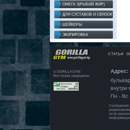
ОМЕГА 3(РЫБИЙ ЖИР)
ДЛЯ СУСТАВОВ И СВЯЗОК
ШЕЙКЕРЫ
ЭКИПИРОВКА
СТАТЬИ
О
Адрес: 
© GORILLA GYM
Все права защищены.
бульвар
внутри 
Пн - Вс 
Сообщения и
редактирова
если указан
информации