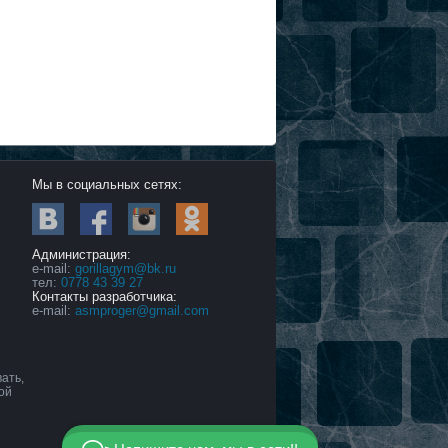
Мы в социальных сетях:
Администрация:
е-mail:
gorillagym@bk.ru
тел:
0778 43 39 27
Контакты разработчика:
e-mail:
asmproger@gmail.com
ать,
ой