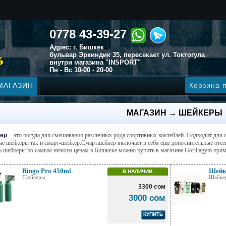
0778 43-39-27
Адрес: г. Бишкек
бульвар Эркиндик 35, пересекает ул. Токтогула
внутри магазина "INSPORT"
Пн - Вс 10-00 - 20-00
МАГАЗИН
Корзина 
МАГАЗИН → ШЕЙКЕРЫ
ер
- это посуда для смешивания различных рода спортивных коктейлей. Подходит для с
ые шейкеры так и смарт-шейкер.Смартшейкер включает в себя еще дополнительные отсе
ь шейкеры по самым низким ценам в Бишкеке можно купить в магазине Gorillagym прям
Ringo Pro 450ml
Шейк
В НАЛИЧИИ
Шейкеры
Шейке
3300 сом
3000 сом
КУПИТЬ