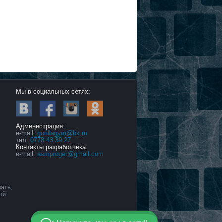
Мы в социальных сетях:
Администрация:
е-mail:
gorillagym@bk.ru
тел:
0778 43 39 27
Контакты разработчика:
e-mail:
asmproger@gmail.com
ать,
ой