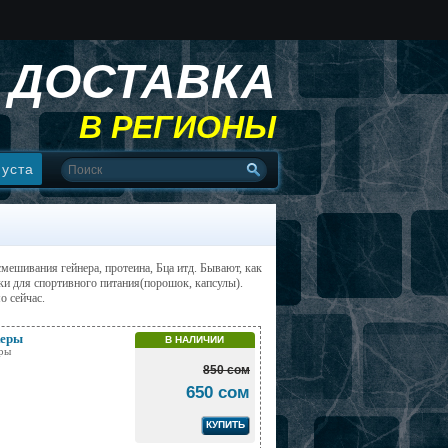
ДОСТАВКА
В РЕГИОНЫ
пуста
мешивания гейнера, протеина, Бца итд. Бывают, как
ки для спортивного питания(порошок, капсулы).
о сейчас.
еры
В НАЛИЧИИ
ры
850 сом
650 сом
КУПИТЬ