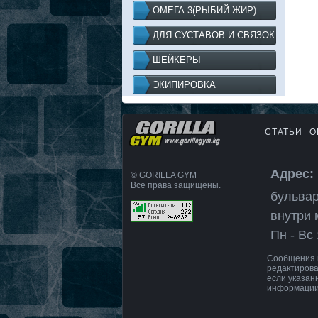
ОМЕГА 3(РЫБИЙ ЖИР)
ДЛЯ СУСТАВОВ И СВЯЗОК
ШЕЙКЕРЫ
ЭКИПИРОВКА
СТАТЬИ
О
Адрес: 
© GORILLA GYM
Все права защищены.
бульвар
внутри 
Пн - Вс 
Сообщения и
редактирова
если указан
информации