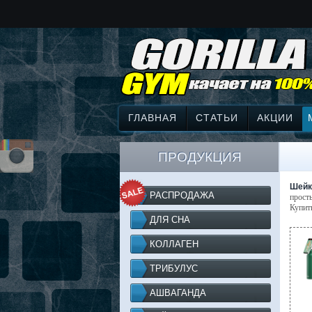
ГЛАВНАЯ
СТАТЬИ
АКЦИИ
ПРОДУКЦИЯ
Шейк
РАСПРОДАЖА
прост
Купит
ДЛЯ СНА
КОЛЛАГЕН
ТРИБУЛУС
АШВАГАНДА