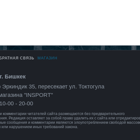
БРАТНАЯ СВЯЗЬ
МАГАЗИН
г. Бишкек
 Эркиндик 35, пересекает ул. Токтогула
магазина "INSPORT"
10-00 - 20-00
 комментарии читателей сайта размещаются без предварительного
ния. Редакция оставляет за собой право удалить их с сайта или отредактиров
ные сообщения и комментарии являются злоупотреблением свободой массов
 или нарушением иных требований закона.