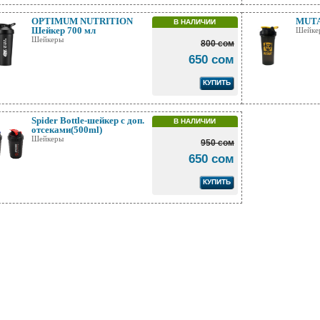
OPTIMUM NUTRITION
MUTA
В НАЛИЧИИ
Шейкер 700 мл
Шейке
Шейкеры
800 сом
650 сом
КУПИТЬ
Spider Bottle-шейкер с доп.
В НАЛИЧИИ
отсеками(500ml)
Шейкеры
950 сом
650 сом
КУПИТЬ