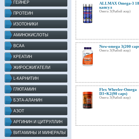
ГЕЙНЕР
ALLMAX Omega-3 1
капсул
Омега 3(Рыбий жир)
ПРОТЕИН
ИЗОТОНИКИ
АМИНОКИСЛОТЫ
BCAA
Now-omega 3(200 caps
Омега 3(Рыбий жир)
КРЕАТИН
ЖИРОСЖИГАТЕЛИ
L-КАРНИТИН
ГЛЮТАМИН
Flex Wheeler-Omega
D3+K2(90 caps)
Омега 3(Рыбий жир)
БЭТА-АЛАНИН
АЗОТ
АРГИНИН И ЦИТРУЛЛИН
ВИТАМИНЫ И МИНЕРАЛЫ