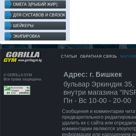
ОМЕГА 3(РЫБИЙ ЖИР)
ДЛЯ СУСТАВОВ И СВЯЗОК
ШЕЙКЕРЫ
ЭКИПИРОВКА
СТАТЬИ
ОБРАТНАЯ СВЯЗЬ
МАГАЗ
Адрес: г. Бишкек
© GORILLA GYM
Все права защищены.
бульвар Эркиндик 35, 
внутри магазина "IN
Пн - Вс 10-00 - 20-00
Сообщения и комментарии чита
предварительного редактирован
удалить их с сайта или отредак
комментарии являются злоупот
информации или нарушением ин