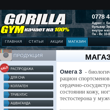
0778 4
Адрес: г. 
бульвар Эр
внутри маг
Пн - Вс 10-0
ГЛАВНАЯ
СТАТЬИ
АКЦИИ
МАГАЗИН
ПРОДУКЦИЯ
МАГАЗ
РАСПРОДАЖА
Омега 3
- биологич
рацион спортсменов
ДЛЯ СНА
сердечно-сосудисту
КОЛЛАГЕН
состоянии кожу, ног
ТРИБУЛУС
тестостерона у муж
АШВАГАНДА