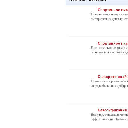
Спортивное пит
Предлагаем вашему внима
эмпирических данных, соб
Спортивное пит
Еще несколько десятков л
большое количество людей
Сывороточный 
Протеин сывороточного т
из ряда белковых субфрак
Классификация 
Все жиросжигатели можно
эффективности. Наиболее