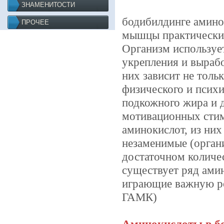
ЗНАМЕНИТОСТИ
бодибилдинге амино
ПРОЧЕЕ
мышцы практически п
Организм использует
укрепления и выраб
них зависит не толь
физического и психи
подкожного жира и д
мотивационных стим
аминокислот, из них
незаменимые (органи
достаточном количе
существует ряд амин
играющие важную ро
ГАМК)