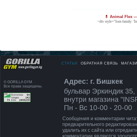
💊 Animal Flex 
<div style="font-family: 'In
СТАТЬИ
ОБРАТНАЯ СВЯЗЬ
МАГАЗ
Адрес: г. Бишкек
© GORILLA GYM
Все права защищены.
бульвар Эркиндик 35, 
внутри магазина "IN
Пн - Вс 10-00 - 20-00
Сообщения и комментарии чита
предварительного редактирован
удалить их с сайта или отредак
комментарии являются злоупот