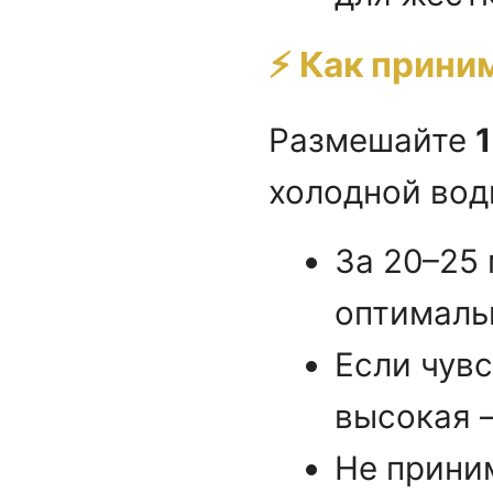
⚡ Как прини
Размешайте
1
холодной вод
За 20–25
оптималь
Если чув
высокая —
Не прини