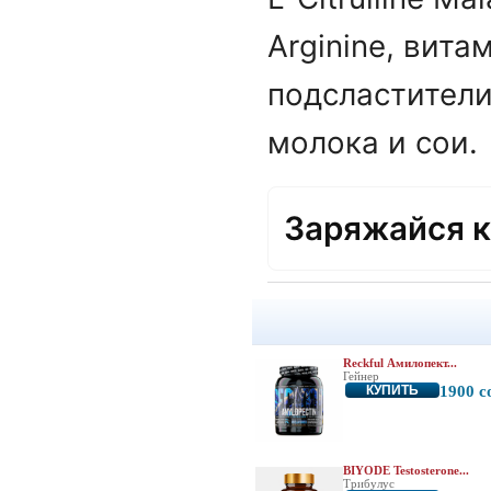
Arginine, вит
подсластители
молока и сои.
Заряжайся к
Reckful Амилопект...
Гейнер
КУПИТЬ
1900 с
BIYODE Testosterone...
Трибулус