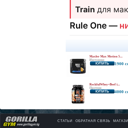
Train
для мак
Rule One —
н
Maxler Max Motion 5...
Изотоники
КУПИТЬ
1900 с
ReckfulWhey+Beef i...
Протеин
КУПИТЬ
4000 с
СТАТЬИ
ОБРАТНАЯ СВЯЗЬ
МАГАЗ