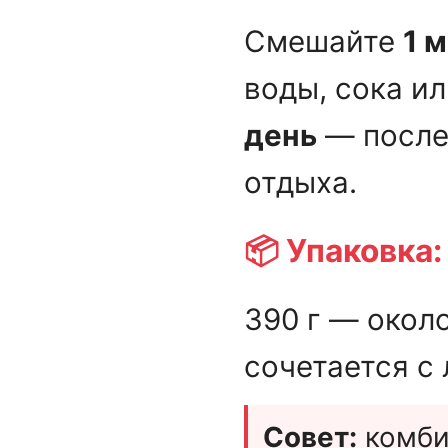
Смешайте
1 
воды, сока и
день
— после
отдыха.
📦 Упаковка:
390 г — окол
сочетается с
Совет:
комби