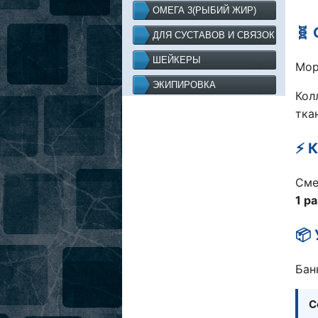
ОМЕГА 3(РЫБИЙ ЖИР)
🧬 
ДЛЯ СУСТАВОВ И СВЯЗОК
ШЕЙКЕРЫ
Мор
ЭКИПИРОВКА
Кол
тка
⚡ 
См
1 ра
📦
Бан
С