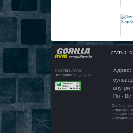
СТАТЬИ
О
Адрес: 
© GORILLA GYM
Все права защищены.
бульвар
внутри 
Пн - Вс 
Сообщения и
редактирова
если указан
информации