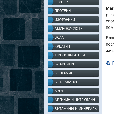
ГЕЙНЕР
Mar
ПРОТЕИН
рыб
ИЗОТОНИКИ
спо
пом
АМИНОКИСЛОТЫ
Бла
BCAA
пос
КРЕАТИН
жиз
ЖИРОСЖИГАТЕЛИ
💪
L-КАРНИТИН
ГЛЮТАМИН
БЭТА-АЛАНИН
АЗОТ
АРГИНИН И ЦИТРУЛЛИН
ВИТАМИНЫ И МИНЕРАЛЫ