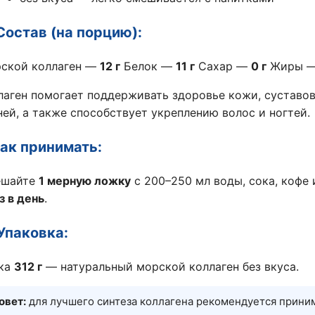
Состав (на порцию):
ской коллаген —
12 г
Белок —
11 г
Сахар —
0 г
Жиры 
лаген помогает поддерживать здоровье кожи,
суставов
ней,
а также способствует укреплению волос и ногтей.
Как принимать:
ешайте
1 мерную ложку
с 200–250 мл воды,
сока, кофе 
з в день
.
 Упаковка:
ка
312 г
— натуральный морской коллаген без вкуса.
овет:
для лучшего синтеза коллагена рекомендуется приним