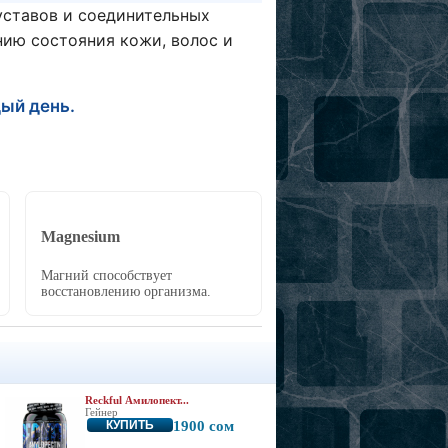
ставов и соединительных
ию состояния кожи, волос и
ый день.
Magnesium
Магний способствует
восстановлению организма.
Reckful Амилопект...
Гейнер
КУПИТЬ
1900 сом