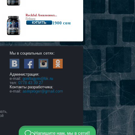
Reckful Амилопект...
Гейнер
КУПИТЬ
1900 сом
Мы в социальных сетях:
Администрация:
е-mail:
gorillagym@bk.ru
тел:
0778 43 39 27
Контакты разработчика:
e-mail:
asmproger@gmail.com
ать,
ой
Напишите нам, мы в сети!!