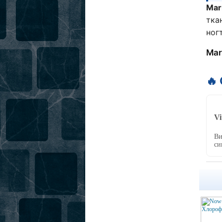
Mar
тка
ног
Mar
🔥
Vi
Ви
си