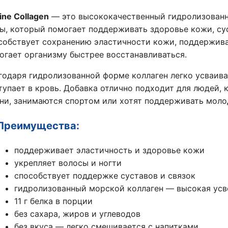
ine Collagen
— это высококачественный гидролизован
ы, который помогает поддерживать здоровье кожи,
сус
собствует сохранению эластичности кожи,
поддержива
огает организму быстрее восстанавливаться.
годаря гидролизованной форме коллаген легко усваив
тупает в кровь. Добавка отлично подходит для людей,
к
ни, занимаются спортом
или хотят поддерживать моло
 Преимущества:
поддерживает эластичность и здоровье кожи
укрепляет волосы и ногти
способствует поддержке суставов и связок
гидролизованный морской коллаген — высокая ус
11 г белка в порции
без сахара, жиров и углеводов
без вкуса — легко смешивается с напитками