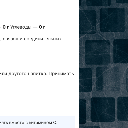
—
0 г
Углеводы —
0 г
, связок и соединительных
или другого напитка.
Принимать
ать вместе с витамином C.