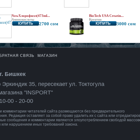
NowХлорофилл(473ml...
BioTech USA Creatin...
Аминокислоты
Креатин
КУПИТЬ
2700 сом
КУПИТЬ
3000 сом
БРАТНАЯ СВЯЗЬ
МАГАЗИН
г. Бишкек
 Эркиндик 35, пересекает ул. Токтогула
магазина "INSPORT"
10-00 - 20-00
 комментарии читателей сайта размещаются без предварительного
ния. Редакция оставляет за собой право удалить их с сайта или отредактиров
ные сообщения и комментарии являются злоупотреблением свободой массов
 или нарушением иных требований закона.