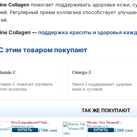
ine Collagen
помогает поддерживать здоровье кожи,
су
ней. Регулярный прием коллагена
способствует улучшен
тей.
ine Collagen —
поддержка красоты и здоровья кажд
 С этим товаром покупают
tamin C
Omega-3
тамин C помогает улучшить
Омега-3 поддерживает здоровье
нтез коллагена.
кожи и суставов.
ТАК ЖЕ ПОКУПАЮТ
NowХлорофилл(473ml...
Maxler Vita Women9...
Аминокислоты
Витамины и м...
КУПИТЬ
2700 сом
КУПИТЬ
2300 сом