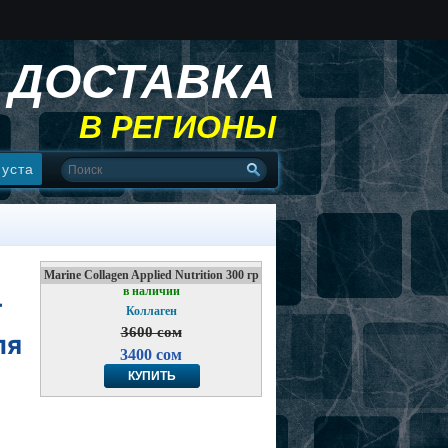
ДОСТАВКА
В РЕГИОНЫ
пуста
Marine Collagen Applied Nutrition 300 гр
в наличии
—
Коллаген
3600 сом
ля
3400 сом
КУПИТЬ