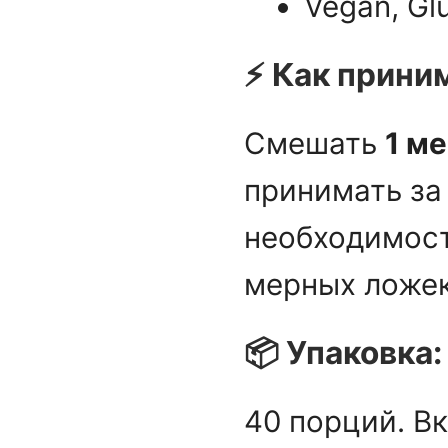
Vegan, Glu
⚡ Как прини
Смешать
1 м
принимать з
необходимост
мерных ложек
📦 Упаковка:
40 порций.
Вк